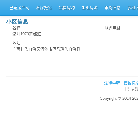
巴马房产网
看房报名
出售房源
出租房源
求购信息
求租
小区信息
名称
联系电话
深圳1979新都汇
地址
广西壮族自治区河池市巴马瑶族自治县
法律申明
|
套餐标
巴马
找
Copyright © 2014-2