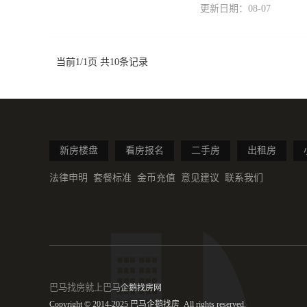
更新日期：08-07
当前1/1页 共10条记录
新房楼盘
看房报名
二手房
出租房
法律申明
套餐标准
金币充值
意见建议
联系我们
巴马
找房就上巴马
企鹅找房网
Copyright © 2014-2025 巴马企鹅找房 All rights reserved.