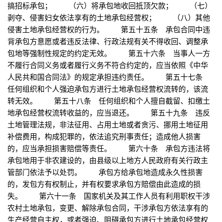
搞招标承包； （六）将承包地收回抵顶欠款； （七）
剥夺、侵害妇女依法享有的土地承包经营权； （八）其他
侵害土地承包经营权的行为。 第五十五条 承包合同中违
背承包方意愿或者违反法律、行政法规有关不得收回、调整承
包地等强制性规定的约定无效。 第五十六条 当事人一方
不履行合同义务或者履行义务不符合约定的，应当依照《中华
人民共和国合同法》的规定承担违约责任。 第五十七条
任何组织和个人强迫承包方进行土地承包经营权流转的，该流
转无效。 第五十八条 任何组织和个人擅自截留、扣缴土
地承包经营权流转收益的，应当退还。 第五十九条 违反
土地管理法规，非法征用、占用土地或者贪污、挪用土地征用
补偿费用，构成犯罪的，依法追究刑事责任；造成他人损害
的，应当承担损害赔偿等责任。 第六十条 承包方违法将
承包地用于非农建设的，由县级以上地方人民政府有关行政主
管部门依法予以处罚。 承包方给承包地造成永久性损害
的，发包方有权制止，并有权要求承包方赔偿由此造成的损
失。 第六十一条 国家机关及其工作人员有利用职权干涉
农村土地承包，变更、解除承包合同，干涉承包方依法享有的
生产经营自主权，或者强迫、阻碍承包方进行土地承包经营权