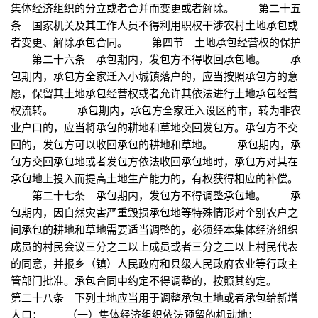
集体经济组织的分立或者合并而变更或者解除。 第二十五
条 国家机关及其工作人员不得利用职权干涉农村土地承包或
者变更、解除承包合同。 第四节 土地承包经营权的保护
第二十六条 承包期内，发包方不得收回承包地。 承
包期内，承包方全家迁入小城镇落户的，应当按照承包方的意
愿，保留其土地承包经营权或者允许其依法进行土地承包经营
权流转。 承包期内，承包方全家迁入设区的市，转为非农
业户口的，应当将承包的耕地和草地交回发包方。承包方不交
回的，发包方可以收回承包的耕地和草地。 承包期内，承
包方交回承包地或者发包方依法收回承包地时，承包方对其在
承包地上投入而提高土地生产能力的，有权获得相应的补偿。
第二十七条 承包期内，发包方不得调整承包地。 承
包期内，因自然灾害严重毁损承包地等特殊情形对个别农户之
间承包的耕地和草地需要适当调整的，必须经本集体经济组织
成员的村民会议三分之二以上成员或者三分之二以上村民代表
的同意，并报乡（镇）人民政府和县级人民政府农业等行政主
管部门批准。承包合同中约定不得调整的，按照其约定。
第二十八条 下列土地应当用于调整承包土地或者承包给新增
人口： （一）集体经济组织依法预留的机动地；