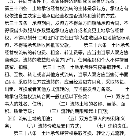
（五）在同等条件下，本集体经济组织成员享有优先权。
第三十四条 土地承包经营权流转的主体是承包方。承包方有
权依法自主决定土地承包经营权是否流转和流转的方式。
第三十五条 承包期内，发包方不得单方面解除承包合同，不
得假借少数服从多数强迫承包方放弃或者变更土地承包经营
权，不得以划分“口粮田”和“责任田”等为由收回承包地搞招标承
包，不得将承包地收回抵顶欠款。 第三十六条 土地承包
经营权流转的转包费、租金、转让费等，应当由当事人双方协
商确定。流转的收益归承包方所有，任何组织和个人不得擅自
截留、扣缴。 第三十七条 土地承包经营权采取转包、出
租、互换、转让或者其他方式流转，当事人双方应当签订书面
合同。采取转让方式流转的，应当经发包方同意；采取转包、
出租、互换或者其他方式流转的，应当报发包方备案。 土
地承包经营权流转合同一般包括以下条款： （一）双方当
事人的姓名、住所； （二）流转土地的名称、坐落、面
积、质量等级； （三）流转的期限和起止日期；
（四）流转土地的用途； （五）双方当事人的权利和义
务； （六）流转价款及支付方式； （七）违约责任。
第三十八条 土地承包经营权采取互换、转让方式流转，