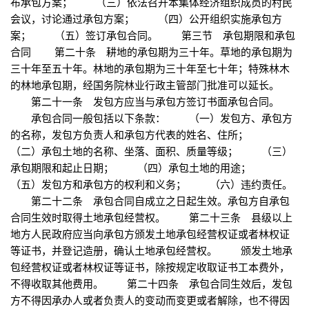
布承包方案； （三）依法召开本集体经济组织成员的村民
会议，讨论通过承包方案； （四）公开组织实施承包方
案； （五）签订承包合同。 第三节 承包期限和承包
合同 第二十条 耕地的承包期为三十年。草地的承包期为
三十年至五十年。林地的承包期为三十年至七十年；特殊林木
的林地承包期，经国务院林业行政主管部门批准可以延长。
第二十一条 发包方应当与承包方签订书面承包合同。
承包合同一般包括以下条款： （一）发包方、承包方
的名称，发包方负责人和承包方代表的姓名、住所；
（二）承包土地的名称、坐落、面积、质量等级； （三）
承包期限和起止日期； （四）承包土地的用途；
（五）发包方和承包方的权利和义务； （六）违约责任。
第二十二条 承包合同自成立之日起生效。承包方自承包
合同生效时取得土地承包经营权。 第二十三条 县级以上
地方人民政府应当向承包方颁发土地承包经营权证或者林权证
等证书，并登记造册，确认土地承包经营权。 颁发土地承
包经营权证或者林权证等证书，除按规定收取证书工本费外，
不得收取其他费用。 第二十四条 承包合同生效后，发包
方不得因承办人或者负责人的变动而变更或者解除，也不得因