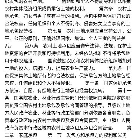
织发包的农村土地。 任何组织和个人不得剥夺和非法限制
农村集体经济组织成员承包土地的权利。 第六条 农村土
地承包，妇女与男子享有平等的权利。承包中应当保护妇女的
合法权益，任何组织和个人不得剥夺、侵害妇女应当享有的土
地承包经营权。 第七条 农村土地承包应当坚持公开、公
平、公正的原则，正确处理国家、集体、个人三者的利益关
系。 第八条 农村土地承包应当遵守法律、法规，保护土
地资源的合理开发和可持续利用。未经依法批准不得将承包地
用于非农建设。 国家鼓励农民和农村集体经济组织增加对
土地的投入，培肥地力，提高农业生产能力。 第九条 国
家保护集体土地所有者的合法权益，保护承包方的土地承包经
营权，任何组织和个人不得侵犯。 第十条 国家保护承包
方依法、自愿、有偿地进行土地承包经营权流转。 第十一
条 国务院农业、林业行政主管部门分别依照国务院规定的职
责负责全国农村土地承包及承包合同管理的指导。县级以上地
方人民政府农业、林业等行政主管部门分别依照各自职责，负
责本行政区域内农村土地承包及承包合同管理。乡（镇）人民
政府负责本行政区域内农村土地承包及承包合同管理。 第
二章 家庭承包 第一节 发包方和承包方的权利和义务