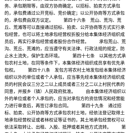
务、承包期限等，由双方协商确定。以招标、拍卖方式承包
的，承包费通过公开竞标、竞价确定；以公开协商等方式承包
的，承包费由双方议定。 第四十六条 荒山、荒沟、荒
丘、荒滩等可以直接通过招标、拍卖、公开协商等方式实行承
包经营，也可以将土地承包经营权折股分给本集体经济组织成
员后，再实行承包经营或者股份合作经营。 承包荒山、荒
沟、荒丘、荒滩的，应当遵守有关法律、行政法规的规定，防
止水土流失，保护生态环境。 第四十七条 以其他方式承
包农村土地，在同等条件下，本集体经济组织成员享有优先承
包权。 第四十八条 发包方将农村土地发包给本集体经济
组织以外的单位或者个人承包，应当事先经本集体经济组织成
员的村民会议三分之二以上成员或者三分之二以上村民代表的
同意，并报乡（镇）人民政府批准。 由本集体经济组织以
外的单位或者个人承包的，应当对承包方的资信情况和经营能
力进行审查后，再签订承包合同。 第四十九条 通过招
标、拍卖、公开协商等方式承包农村土地，经依法登记取得土
地承包经营权证或者林权证等证书的，其土地承包经营权可以
依法采取转让、出租、入股、抵押或者其他方式流转。 第