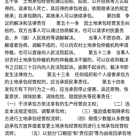
五十条 土地承包经营权通过招标、拍卖、公开协商等方式取
得的，该承包人死亡，其应得的承包收益，依照继承法的规定
继承；在承包期内，其继承人可以继续承包。 第四章 争
议的解决和法律责任 第五十一条 因土地承包经营发生纠
纷的，双方当事人可以通过协商解决，也可以请求村民委员
会、乡（镇）人民政府等调解解决。 当事人不愿协商、调
解或者协商、调解不成的，可以向农村土地承包仲裁机构申请
仲裁，也可以直接向人民法院起诉。 第五十二条 当事人
对农村土地承包仲裁机构的仲裁裁决不服的，可以在收到裁决
书之日起三十日内向人民法院起诉。逾期不起诉的，裁决书即
发生法律效力。 第五十三条 任何组织和个人侵害承包方
的土地承包经营权的，应当承担民事责任。 第五十四条
发包方有下列行为之一的，应当承担停止侵害、返还原物、恢
复原状、排除妨害、消除危险、赔偿损失等民事责任：
（一）干涉承包方依法享有的生产经营自主权； （二）违
反本法规定收回、调整承包地； （三）强迫或者阻碍承包
方进行土地承包经营权流转； （四）假借少数服从多数强
迫承包方放弃或者变更土地承包经营权而进行土地承包经营权
流转； （五）以划分“口粮田”和“责任田”等为由收回承包地