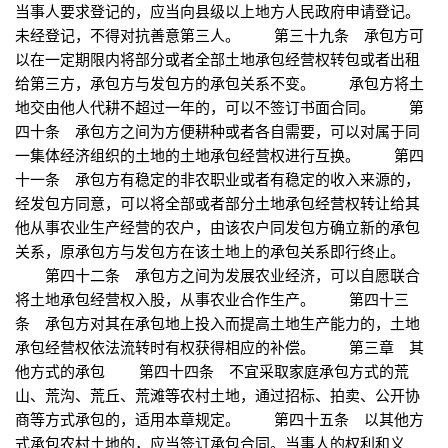
当事人要求登记的，应当向县级以上地方人民政府申请登记。
未经登记，不得对抗善意第三人。 第三十九条 承包方可
以在一定期限内将部分或者全部土地承包经营权转包或者出租
给第三方，承包方与发包方的承包关系不变。 承包方将土
地交由他人代耕不超过一年的，可以不签订书面合同。 第
四十条 承包方之间为方便耕种或者各自需要，可以对属于同
一集体经济组织的土地的土地承包经营权进行互换。 第四
十一条 承包方有稳定的非农职业或者有稳定的收入来源的，
经发包方同意，可以将全部或者部分土地承包经营权转让给其
他从事农业生产经营的农户，由该农户同发包方确立新的承包
关系，原承包方与发包方在该土地上的承包关系即行终止。
第四十二条 承包方之间为发展农业经济，可以自愿联合
将土地承包经营权入股，从事农业合作生产。 第四十三
条 承包方对其在承包地上投入而提高土地生产能力的，土地
承包经营权依法流转时有权获得相应的补偿。 第三章 其
他方式的承包 第四十四条 不宜采取家庭承包方式的荒
山、荒沟、荒丘、荒滩等农村土地，通过招标、拍卖、公开协
商等方式承包的，适用本章规定。 第四十五条 以其他方
式承包农村土地的，应当签订承包合同。当事人的权利和义