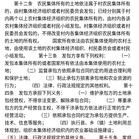
第十二条 农民集体所有的土地依法属于村农民集体所有
的，由村集体经济组织或者村民委员会发包；已经分别属于村
内两个以上农村集体经济组织的农民集体所有的，由村内各该
农村集体经济组织或者村民小组发包。村集体经济组织或者村
民委员会发包的，不得改变村内各集体经济组织农民集体所有
的土地的所有权。 国家所有依法由农民集体使用的农村土
地，由使用该土地的农村集体经济组织、村民委员会或者村民
小组发包。 第十三条 发包方享有下列权利： （一）
发包本集体所有的或者国家所有依法由本集体使用的农村土
地； （二）监督承包方依照承包合同约定的用途合理利用
和保护土地； （三）制止承包方损害承包地和农业资源的
行为； （四）法律、行政法规规定的其他权利。 第十
四条 发包方承担下列义务： （一）维护承包方的土地承
包经营权，不得非法变更、解除承包合同； （二）尊重承
包方的生产经营自主权，不得干涉承包方依法进行正常的生产
经营活动； （三）依照承包合同约定为承包方提供生产、
技术、信息等服务； （四）执行县、乡（镇）土地利用总
体规划，组织本集体经济组织内的农业基础设施建设；
（五）法律、行政法规规定的其他义务。 第十五条 家庭