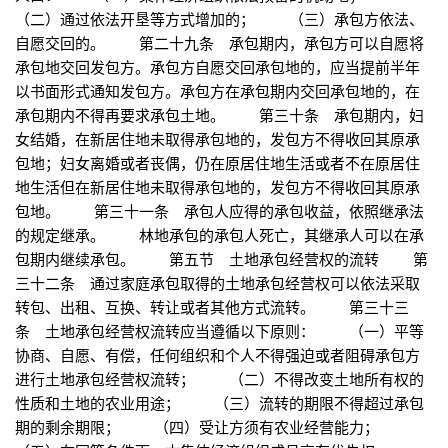
（二）通过依法开垦等方式增加的； （三）承包方依法、
自愿交回的。 第二十九条 承包期内，承包方可以自愿将
承包地交回发包方。承包方自愿交回承包地的，应当提前半年
以书面形式通知发包方。承包方在承包期内交回承包地的，在
承包期内不得再要求承包土地。 第三十条 承包期内，妇
女结婚，在新居住地未取得承包地的，发包方不得收回其原承
包地；妇女离婚或者丧偶，仍在原居住地生活或者不在原居住
地生活但在新居住地未取得承包地的，发包方不得收回其原承
包地。 第三十一条 承包人应得的承包收益，依照继承法
的规定继承。 林地承包的承包人死亡，其继承人可以在承
包期内继续承包。 第五节 土地承包经营权的流转 第
三十二条 通过家庭承包取得的土地承包经营权可以依法采取
转包、出租、互换、转让或者其他方式流转。 第三十三
条 土地承包经营权流转应当遵循以下原则： （一）平等
协商、自愿、有偿，任何组织和个人不得强迫或者阻碍承包方
进行土地承包经营权流转； （二）不得改变土地所有权的
性质和土地的农业用途； （三）流转的期限不得超过承包
期的剩余期限； （四）受让方须有农业经营能力；