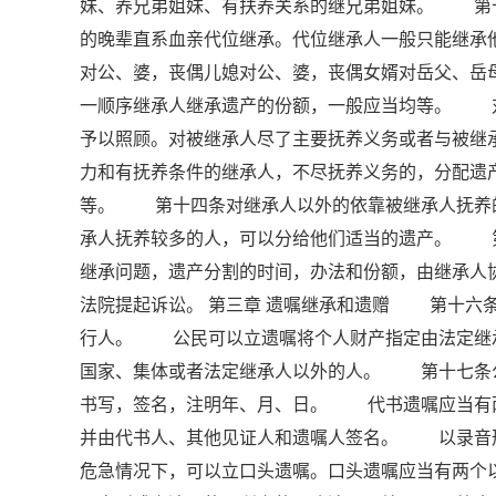
妹、养兄弟姐妹、有扶养关系的继兄弟姐妹。 第
的晚辈直系血亲代位继承。代位继承人一般只能继
对公、婆，丧偶儿媳对公、婆，丧偶女婿对岳父、
一顺序继承人继承遗产的份额，一般应当均等。 
予以照顾。对被继承人尽了主要抚养义务或者与被
力和有抚养条件的继承人，不尽抚养义务的，分配
等。 第十四条对继承人以外的依靠被继承人抚养
承人抚养较多的人，可以分给他们适当的遗产。 
继承问题，遗产分割的时间，办法和份额，由继承人
法院提起诉讼。 第三章 遗嘱继承和遗赠 第十六
行人。 公民可以立遗嘱将个人财产指定由法定继
国家、集体或者法定继承人以外的人。 第十七条
书写，签名，注明年、月、日。 代书遗嘱应当有
并由代书人、其他见证人和遗嘱人签名。 以录音
危急情况下，可以立口头遗嘱。口头遗嘱应当有两个