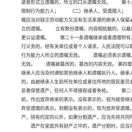
录音形式立遗嘱的，所立的口头遗嘱无效。 第十
限制行为能力人； （二）继承人、受遗赠人；
嘱应当对缺乏劳动能力又没有生活来源的继承人保
立的遗嘱。 立有数份遗嘱，内容相抵触的，以最
更公证遗嘱。 第二十一条遗嘱继承或者遗赠附有
行义务的，经有关单位或者个人请求，人民法院可
行为能力人所立的遗嘱无效。 遗嘱必须表示遗嘱
无效。 遗嘱被篡改的，篡改的内容无效。 第四章
继承人应当及时通知其他继承人和遗嘱执行人。继承
的，由被继承人生前所在单位或者住所地的居民委
妥善保管遗产，任何人不得侵吞或者争抢。 第二
前，作出放弃继承的表示。没有表示的，视为接受
弃受遗赠的表示。到期没有表示的，现为放弃受遗
产，除有约定的以外，如果分割遗产，应当先将共同
遗产在家庭共有财产之中的，遗产分割时，应当先