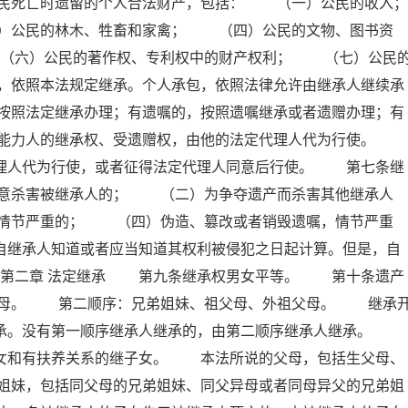
民死亡时遗留的个人合法财产，包括： （一）公民的收入；
公民的林木、牲畜和家禽； （四）公民的文物、图书资
（六）公民的著作权、专利权中的财产权利； （七）公民
，依照本法规定继承。个人承包，依照法律允许由继承人继续承
按照法定继承办理；有遗嘱的，按照遗嘱继承或者遗赠办理；有
为能力人的继承权、受遗赠权，由他的法定代理人代为行使。
代理人代为行使，或者征得法定代理人同意后行使。 第七条继
意杀害被继承人的； （二）为争夺遗产而杀害其他继承人
情节严重的； （四）伪造、篡改或者销毁遗嘱，情节严重
自继承人知道或者应当知道其权利被侵犯之日起计算。但是，自
 第二章 法定继承 第九条继承权男女平等。 第十条遗产
父母。 第二顺序：兄弟姐妹、祖父母、外祖父母。 继承
继承。没有第一顺序继承人继承的，由第二顺序继承人继承。
子女和有扶养关系的继子女。 本法所说的父母，包括生父母、
姐妹，包括同父母的兄弟姐妹、同父异母或者同母异父的兄弟姐