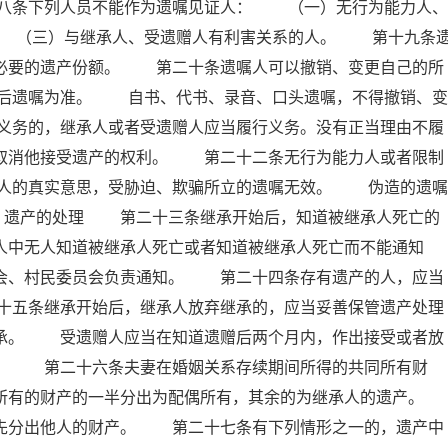
八条下列人员不能作为遗嘱见证人： （一）无行为能力人、
 （三）与继承人、受遗赠人有利害关系的人。 第十九条
留必要的遗产份额。 第二十条遗嘱人可以撤销、变更自己的所
后遗嘱为准。 自书、代书、录音、口头遗嘱，不得撤销、变
义务的，继承人或者受遗赠人应当履行义务。没有正当理由不履
以取消他接受遗产的权利。 第二十二条无行为能力人或者限制
人的真实意思，受胁迫、欺骗所立的遗嘱无效。 伪造的遗嘱
 遗产的处理 第二十三条继承开始后，知道被继承人死亡的
人中无人知道被继承人死亡或者知道被继承人死亡而不能通知
员会、村民委员会负责通知。 第二十四条存有遗产的人，应当
十五条继承开始后，继承人放弃继承的，应当妥善保管遗产处理
继承。 受遗赠人应当在知道遗赠后两个月内，作出接受或者放
赠。 第二十六条夫妻在婚姻关系存续期间所得的共同所有财
所有的财产的一半分出为配偶所有，其余的为继承人的遗产。
分出他人的财产。 第二十七条有下列情形之一的，遗产中