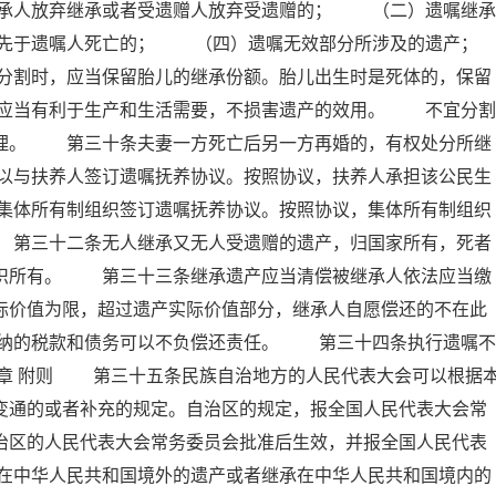
承人放弃继承或者受遗赠人放弃受遗赠的； （二）遗嘱继承
先于遗嘱人死亡的； （四）遗嘱无效部分所涉及的遗产；
时，应当保留胎儿的继承份额。胎儿出生时是死体的，保留
应当有利于生产和生活需要，不损害遗产的效用。 不宜分割
处理。 第三十条夫妻一方死亡后另一方再婚的，有权处分所继
以与扶养人签订遗嘱抚养协议。按照协议，扶养人承担该公民生
集体所有制组织签订遗嘱抚养协议。按照协议，集体所有制组织
 第三十二条无人继承又无人受遗赠的遗产，归国家所有，死者
组织所有。 第三十三条继承遗产应当清偿被继承人依法应当缴
际价值为限，超过遗产实际价值部分，继承人自愿偿还的不在此
纳的税款和债务可以不负偿还责任。 第三十四条执行遗嘱不
五章 附则 第三十五条民族自治地方的人民代表大会可以根据
变通的或者补充的规定。自治区的规定，报全国人民代表大会常
治区的人民代表大会常务委员会批准后生效，并报全国人民代表
在中华人民共和国境外的遗产或者继承在中华人民共和国境内的