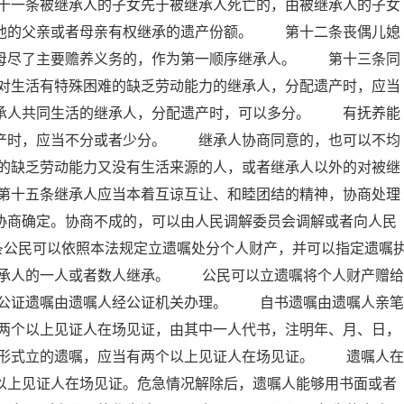
十一条被继承人的子女先于被继承人死亡的，由被继承人的子女
承他的父亲或者母亲有权继承的遗产份额。 第十二条丧偶儿媳
岳母尽了主要赡养义务的，作为第一顺序继承人。 第十三条同
对生活有特殊困难的缺乏劳动能力的继承人，分配遗产时，应当
继承人共同生活的继承人，分配遗产时，可以多分。 有抚养能
遗产时，应当不分或者少分。 继承人协商同意的，也可以不均
的缺乏劳动能力又没有生活来源的人，或者继承人以外的对被继
第十五条继承人应当本着互谅互让、和睦团结的精神，协商处理
协商确定。协商不成的，可以由人民调解委员会调解或者向人民
条公民可以依照本法规定立遗嘱处分个人财产，并可以指定遗嘱
承人的一人或者数人继承。 公民可以立遗嘱将个人财产赠给
公证遗嘱由遗嘱人经公证机关办理。 自书遗嘱由遗嘱人亲笔
两个以上见证人在场见证，由其中一人代书，注明年、月、日，
形式立的遗嘱，应当有两个以上见证人在场见证。 遗嘱人在
以上见证人在场见证。危急情况解除后，遗嘱人能够用书面或者